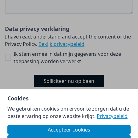
Data privacy verklaring
I have read, understand and accept the content of the
Privacy Policy.
Bekijk privacybeleid
Ik stem ermee in dat mijn gegevens voor deze
toepassing worden verwerkt
Solliciteer nu op baan
Cookies
We gebruiken cookies om ervoor te zorgen dat u de
© Kia Nederland B.V. 2026.
beste ervaring op onze website krijgt.
Privacybeleid
Powered by
Accepteer cookies